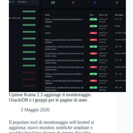
ma
conviene
davvero
installarle?
Uptime Kuma 2.3 aggiunge il monitoraggio
OracleDB e i gruppi per le pagine di stato
2 Maggio 2026
Il popolare tool di monitoraggio self-hosted si
aggiorna: nuovi monitor, notifiche ampliate e
qualche breaking change da tenere d'occhio