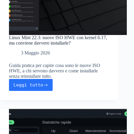
Linux Mint 22.3: nuove ISO HWE con kernel 6.17,
ma conviene davvero installarle?
3 Maggio 2026
Guida pratica per capire cosa sono le nuove ISO
HWE, a chi servono davvero e come installarle
senza reinstallare tutto.
Leggi tutto
Linux
Mint
22.3:
nuove
ISO
HWE
con
kernel
6.17,