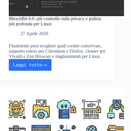
BleachBit 6.0: più controllo sulla privacy e pulizia
più profonda per Linux
27 Aprile 2026
Finalmente puoi scegliere quali cookie conservare,
supporto esteso per Chromium e Firefox, cleaner per
Vivaldi e Zen Browser e miglioramenti per Linux.
Leggi tutto
BleachBit
6.0:
più
controllo
sulla
privacy
e
pulizia
più
profonda
per
Linux