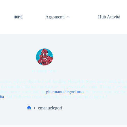
Argomenti
Hub Attività
HOME
emanuelegori
urce, privacy digitale e self-hosting. Homelab Notes nasce dalla mia c
 il controllo della tua vita digitale, un servizio alla volta. Il blog è pe
 liberamente scaricabili da
git.emanuelegori.uno
. Se invece vuoi seguire 
ita
. Sul Fediverso come nella vita: senza algoritmi di mezzo!
emanuelegori
Home