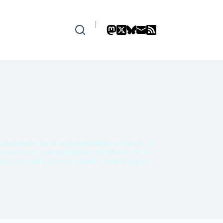
|
onvinzione che la tecnologia debba servire chi la
rsonalizzato con alcuni plugin per WordPress che ho
una parte della mia vita digitale, visita la pagina