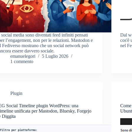
I social media sono diventati feed infiniti pensati
Dal we
per l’engagement, non per le relazioni. Mastodon e
cos'è 
il Fediverso mostrano che un social network può
nel Fe
ancora essere davvero sociale.
emanuelegori
5 Luglio 2026
1 commento
Plugin
EG Social Timeline plugin WordPress: una
Come 
timeline unificata per Mastodon, Bluesky, Forgejo
Ubunt
e Diggita