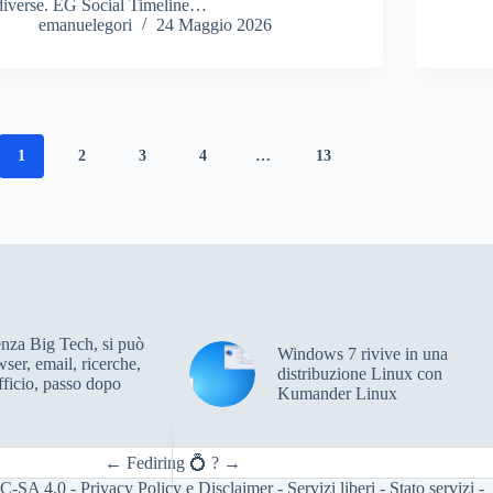
diverse. EG Social Timeline…
emanuelegori
24 Maggio 2026
1
2
3
4
…
13
enza Big Tech, si può
Windows 7 rivive in una
wser, email, ricerche,
distribuzione Linux con
ficio, passo dopo
Kumander Linux
←
Fediring 💍
?
→
C-SA 4.0
-
Privacy Policy e Disclaimer
-
Servizi liberi
-
Stato servizi
-