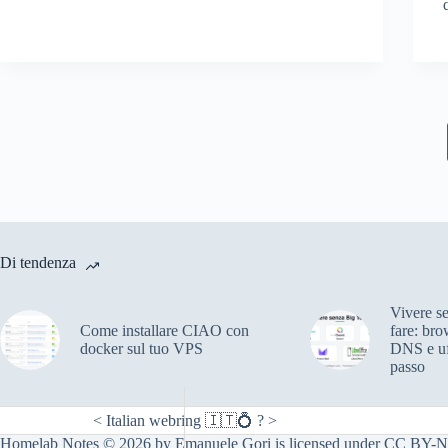
Di tendenza
Vivere s
Come installare CIAO con
fare: bro
docker sul tuo VPS
DNS e uf
passo
<
Italian webring 🇮🇹💍
?
>
Homelab Notes
© 2026 by
Emanuele Gori
is licensed under
CC BY-N