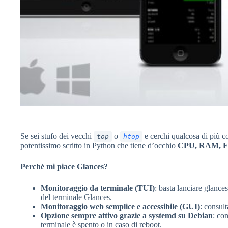
Se sei stufo dei vecchi
o
e cerchi qualcosa di più 
top
htop
potentissimo scritto in Python che tiene d’occhio
CPU, RAM, File
Perché mi piace Glances?
Monitoraggio da terminale (TUI)
: basta lanciare glance
del terminale Glances.
Monitoraggio web semplice e accessibile (GUI)
: consul
Opzione sempre attivo grazie a systemd su Debian
: co
terminale è spento o in caso di reboot.