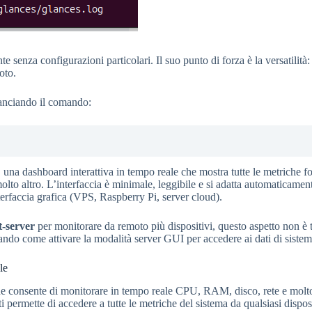
 senza configurazioni particolari. Il suo punto di forza è la versatilità:
oto.
 lanciando il comando:
, una dashboard interattiva in tempo reale che mostra tutte le metriche
e molto altro. L’interfaccia è minimale, leggibile e si adatta automaticam
nterfaccia grafica (VPS, Raspberry Pi, server cloud).
t-server
per monitorare da remoto più dispositivi, questo aspetto non è tr
rando come attivare la modalità server GUI per accedere ai dati di siste
le
he consente di monitorare in tempo reale CPU, RAM, disco, rete e molto
 permette di accedere a tutte le metriche del sistema da qualsiasi disp