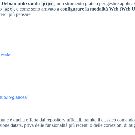
S Debian utilizzando
, uno strumento pratico per gestire applica
pipx
co
, e come sono arrivato a
configurare la modalità Web (Web U
apt
verci più pensare.
 reale
thub.io/glances/
mune è quella offerta dai repository ufficiali, tramite il classico comand
one datata, priva delle funzionalità più recenti o delle correzioni di bug