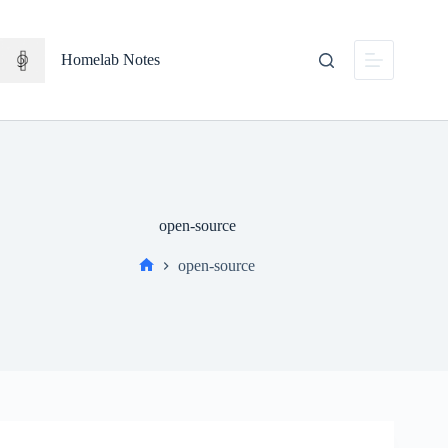
Salta
al
contenuto
Homelab Notes
open-source
open-source
Home