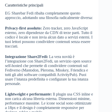
Caratteristiche principali
EG Sharebar Fedi ribalta completamente questo
approccio, adottando una filosofia radicalmente diversa:
Privacy-first assoluto:
Zero tracker, zero JavaScript
esterno, zero dipendenze da CDN di terze parti. Tutto il
codice è locale e non invia alcun dato a servizi esterni. I
tuoi lettori possono condividere contenuti senza essere
tracciati.
Integrazione Share2Fedi:
La vera novità è
l’integrazione con Share2Fedi, un servizio open source
self-hosted che permette di condividere contenuti sul
Fediverso (Mastodon, Pleroma, Misskey, Friendica e
tutti gli altri software compatibili ActivityPub). Puoi
usare l’istanza predefinita o configurare la tua istanza
personale.
Lightweight e performante:
Il plugin usa CSS inline e
non carica alcuna libreria esterna. Dimensioni minime,
performance massime. Le icone social sono ottimizzate
a 18px e il design è completamente responsive per