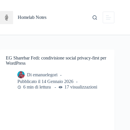
Salta
al
contenuto
Homelab Notes
EG Sharebar Fedi: condivisione social privacy-first per
WordPress
Di
emanuelegori
Pubblicato il
14 Gennaio 2026
6 min di lettura
17 visualizzazioni