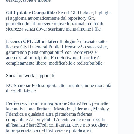
desktop, tablet e mobile.
Git Updater Compatible:
Se usi Git Updater, il plugin
si aggiorna automaticamente dal repository Git,
permettendoti di ricevere nuove funzionalità e fix di
sicurezza senza dover scaricare manualmente i file.
Licenza GPL-2.0-or-later:
Il plugin è rilasciato sotto
licenza GNU General Public License v2 o successive,
garantendo piena compatibilità con WordPress e
aderenza ai principi del Free Software. Il codice è
completamente libero, modificabile e redistribuibile.
Social network supportati
EG Sharebar Fedi supporta attualmente cinque modalità
di condivisione:
Fediverso:
Tramite integrazione Share2Fedi, permette
la condivisione diretta su Mastodon, Pleroma, Misskey,
Friendica e qualsiasi altra piattaforma federata
compatibile ActivityPub. L’utente viene reindirizzato
all’istanza Share2Fedi configurata, dove può scegliere
la propria istanza del Fediverso e pubblicare il