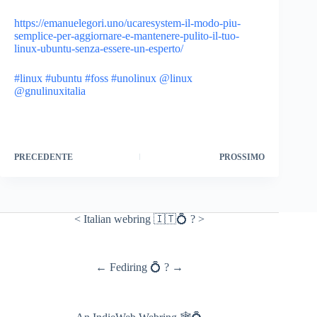
https://emanuelegori.uno/ucaresystem-il-modo-piu-
semplice-per-aggiornare-e-mantenere-pulito-il-tuo-
linux-ubuntu-senza-essere-un-esperto/
#linux
#ubuntu
#foss
#unolinux
@linux
@gnulinuxitalia
PRECEDENTE
PROSSIMO
<
Italian webring 🇮🇹💍
?
>
←
Fediring 💍
?
→