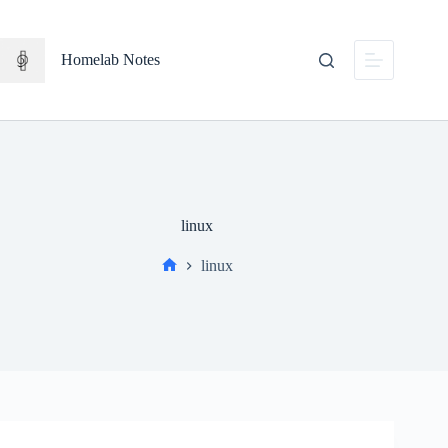
Salta
al
contenuto
Homelab Notes
linux
linux
Home