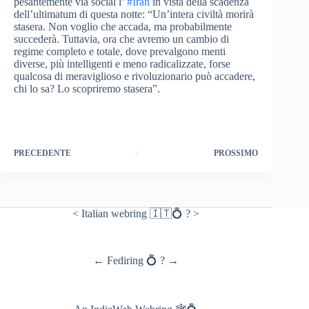
pesantemente via social l’
#Iran
in vista della scadenza
dell’ultimatum di questa notte: “Un’intera civiltà morirà
stasera. Non voglio che accada, ma probabilmente
succederà. Tuttavia, ora che avremo un cambio di
regime completo e totale, dove prevalgono menti
diverse, più intelligenti e meno radicalizzate, forse
qualcosa di meraviglioso e rivoluzionario può accadere,
chi lo sa? Lo scopriremo stasera”.
PRECEDENTE
PROSSIMO
<
Italian webring 🇮🇹💍
?
>
←
Fediring 💍
?
→