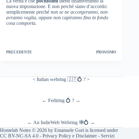
La verità è che
pochissimi
utenti disattiveranno la
nuova impostazione. E non perché siano d’accordo:
semplicemente perché
non se ne accorgeranno
,
non
avranno voglia
, oppure
non capiranno fino in fondo
cosa comporta
.
PRECEDENTE
PROSSIMO
<
Italian webring 🇮🇹💍
?
>
←
Fediring 💍
?
→
←
An
IndieWeb Webring
🕸💍
→
Homelab Notes
© 2026 by
Emanuele Gori
is licensed under
CC BY-NC-SA 4.0
-
Privacy Policy e Disclaimer
-
Servizi