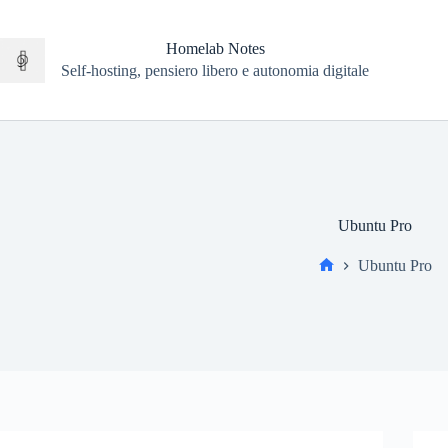
Salta
al
contenuto
Homelab Notes
Self-hosting, pensiero libero e autonomia digitale
Ubuntu Pro
Ubuntu Pro
Home