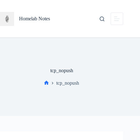
Salta
al
contenuto
Homelab Notes
tcp_nopush
tcp_nopush
Home