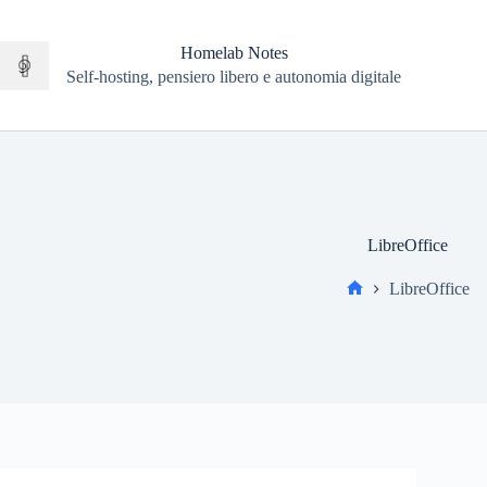
Salta
al
contenuto
Homelab Notes
Self-hosting, pensiero libero e autonomia digitale
LibreOffice
LibreOffice
Home