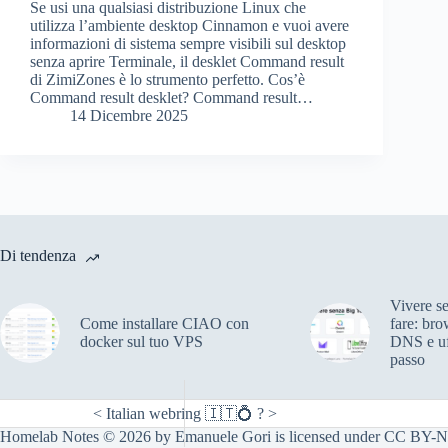
Se usi una qualsiasi distribuzione Linux che
utilizza l’ambiente desktop Cinnamon e vuoi avere
informazioni di sistema sempre visibili sul desktop
senza aprire Terminale, il desklet Command result
di ZimiZones è lo strumento perfetto. Cos’è
Command result desklet? Command result…
14 Dicembre 2025
Di tendenza
Vivere s
Come installare CIAO con
fare: bro
docker sul tuo VPS
DNS e uf
passo
<
Italian webring 🇮🇹💍
?
>
Homelab Notes
© 2026 by
Emanuele Gori
is licensed under
CC BY-N