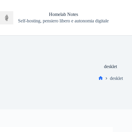
Salta
al
contenuto
Homelab Notes
Self-hosting, pensiero libero e autonomia digitale
desklet
desklet
Home