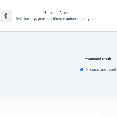
Salta
al
contenuto
Homelab Notes
Self-hosting, pensiero libero e autonomia digitale
command result
command result
Home