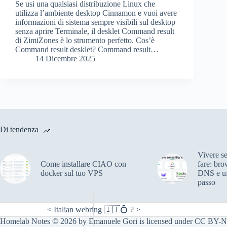
Se usi una qualsiasi distribuzione Linux che
utilizza l’ambiente desktop Cinnamon e vuoi avere
informazioni di sistema sempre visibili sul desktop
senza aprire Terminale, il desklet Command result
di ZimiZones è lo strumento perfetto. Cos’è
Command result desklet? Command result…
14 Dicembre 2025
Di tendenza
Vivere s
Come installare CIAO con
fare: bro
docker sul tuo VPS
DNS e uf
passo
<
Italian webring 🇮🇹💍
?
>
Homelab Notes
© 2026 by
Emanuele Gori
is licensed under
CC BY-N